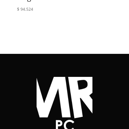
$
94.524