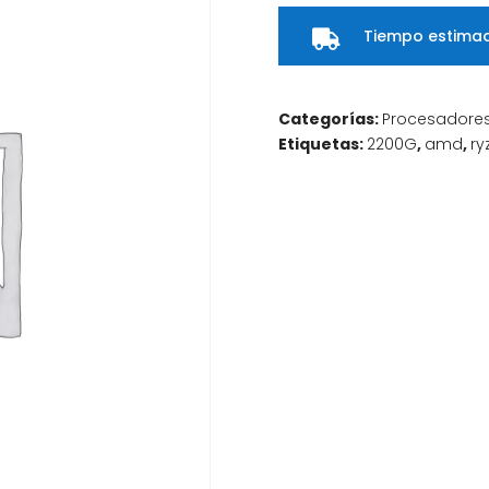
Tiempo estimad

Categorías:
Procesadore
Etiquetas:
2200G
,
amd
,
ry