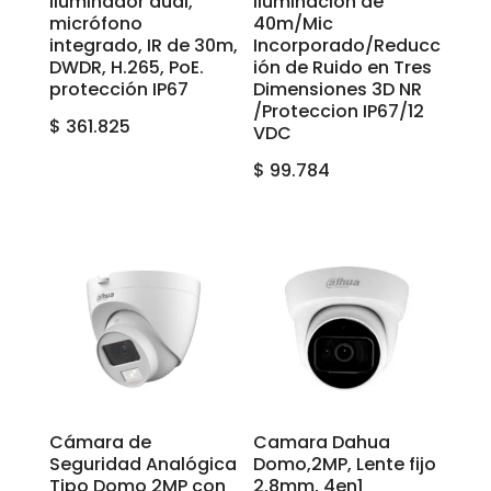
iluminador dual,
iluminación de
micrófono
40m/Mic
integrado, IR de 30m,
Incorporado/Reducc
DWDR, H.265, PoE.
ión de Ruido en Tres
protección IP67
Dimensiones 3D NR
/Proteccion IP67/12
$
361.825
VDC
$
99.784
Cámara de
Camara Dahua
Seguridad Analógica
Domo,2MP, Lente fijo
Tipo Domo 2MP con
2,8mm, 4en1