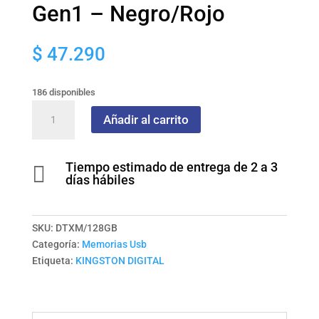
Gen1 – Negro/Rojo
$
47.290
186 disponibles
Kingston
Añadir al carrito
DataTraveler
Exodia
M
Tiempo estimado de entrega de 2 a 3

128GB
días hábiles
USB
3.2
Gen1
SKU:
DTXM/128GB
–
Categoría:
Memorias Usb
Negro/Rojo
Etiqueta:
KINGSTON DIGITAL
cantidad