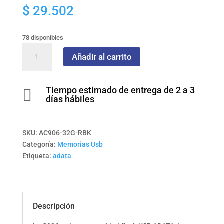
$
29.502
78 disponibles
Memoria
Añadir al carrito
ADATA
USB
2.0
Tiempo estimado de entrega de 2 a 3

32GB
días hábiles
COLOR
Negra
cantidad
SKU:
AC906-32G-RBK
Categoría:
Memorias Usb
Etiqueta:
adata
Descripción