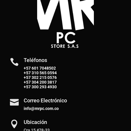
Teléfonos

+57 601 7048502
+57
310 565 0594
+57
302 215 0576
+57
304 200 3817
+57
300 293 4930
Correo Electrónico

info@mrpc.com.co
Ubicación

Cra 15 #78-33,