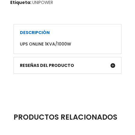
Etiqueta:
UNIPOWER
L5-
15R.
LCD;
HID
DESCRIPCIÓN
USB,
SNMP
UPS ONLINE 1KVA/1000W
slot
,
RS232.
RESEÑAS DEL PRODUCTO
cargador
ajustable
1-
12
amp..
Opción
banco
PRODUCTOS RELACIONADOS
baterias
externos.
cantidad