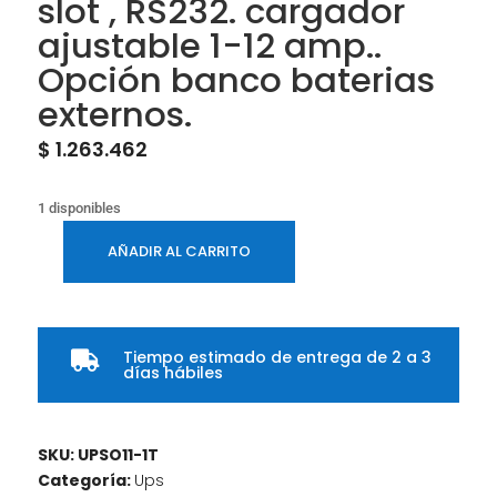
slot , RS232. cargador
ajustable 1-12 amp..
Opción banco baterias
externos.
$
1.263.462
1 disponibles
AÑADIR AL CARRITO
1KVA
/1KW
UPS
torre,120V
Tiempo estimado de entrega de 2 a 3

60HZ,
días hábiles
2
bat12v-
9/
SKU:
UPSO11-1T
4
Categoría:
Ups
tomas