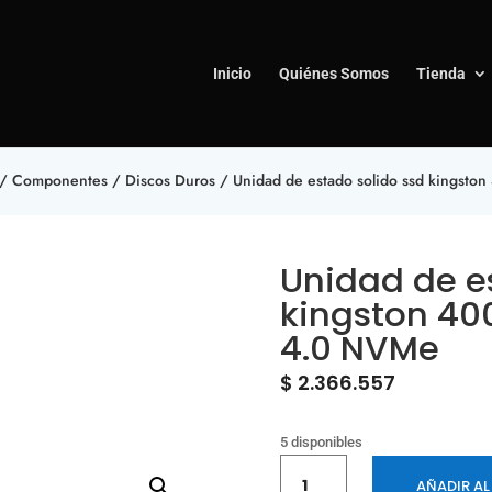
Inicio
Quiénes Somos
Tienda
/
Componentes
/
Discos Duros
/ Unidad de estado solido ssd kings
Unidad de e
kingston 40
4.0 NVMe
$
2.366.557
5 disponibles
Unidad
AÑADIR AL
de