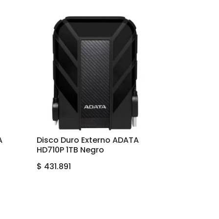
A
Disco Duro Externo ADATA
HD710P 1TB Negro
$
431.891