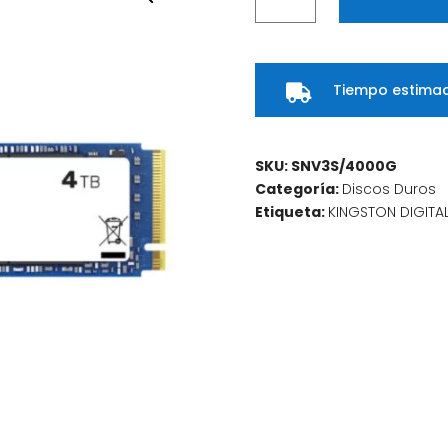
estado
solido
ssd
Tiempo estimad
kingston

4000G
NV3
M.2
SKU:
SNV3S/4000G
2280
Categoría:
Discos Duros
PCIe
Etiqueta:
KINGSTON DIGITA
4.0
NVMe
cantidad