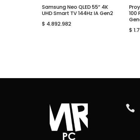
Samsung Neo QLED 55” 4K
Pro
UHD Smart TV 144Hz IA Gen2
100 
Gen
$
4.892.982
$
1.
