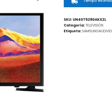
Tiempo estimad

SKU:
UN40T5290AKXZL
Categoría:
TELEVISIÓN
Etiqueta:
SAMSUNGAUDIVI