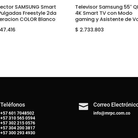
yector SAMSUNG Smart
Televisor Samsung 55″ Q
Pulgadas Freestyle 2da
4K Smart TV con Modo
eracion COLOR Blanco
gaming y Asistente de V
747.416
$
2.733.803
Teléfonos
Correo Electrónic

+57 601 7048502
info@mrpc.com.co
+57
310 565 0594
+57
302 215 0576
+57
304 200 3817
+57
300 293 4930