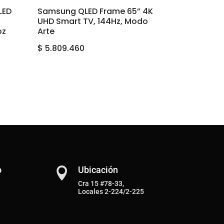
LED
Samsung QLED Frame 65” 4K
UHD Smart TV, 144Hz, Modo
oz
Arte
$
5.809.460
o
Ubicación

Cra 15 #78-33,
Locales 2-224/2-225