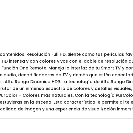
contenidos. Resolución Full HD. Siente como tus películas fa
l HD intensa y con colores vivos con el doble de resolución q
. Función One Remote. Maneja la interfaz de tu Smart TV y co
de audio, decodificadores de TV y demás que estén conectado
es. Alto Rango Dinámico HDR. La tecnología de Alto Rango Di
sfrutar de un inmenso espectro de colores y detalles visuales
PurColor – Colores más naturales. Con la tecnología PurColor
 estuvieras en la escena. Esta característica le permite al t
calidad de imagen y una experiencia de visualización inmersi