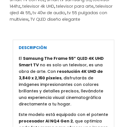
cantidad
144hz
,
televisor 4k UHD
,
televisor para arte
,
televisor
qled 4k 55
,
tv 40w de audio
,
tv 55 pulgadas con
multiview
,
TV QLED diseño elegante
DESCRIPCIÓN
El
Samsung The Frame 55” QLED 4K UHD
Smart TV
no es solo un televisor, es una
obra de arte. Con
resolución 4K UHD de
3,840 x 2,160 píxeles
, disfrutarás de
imágenes impresionantes con colores
brillantes y detalles precisos, llevándote
una experiencia visual cinematográfica
directamente a tu hogar.
Este modelo está equipado con el potente
procesador AI NQ4 Gen 2
, que optimiza