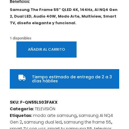
Beneficios:
Samsung The Frame 55” QLED 4K, 144Hz, AI NQ4 Gen
2, Dual LED, Audio 40W, Modo Arte, Multiview, Smart
TV, diseño elegante y funcional.
1 disponibles
AÑADIR AL CARRITO
Samsung
The
Frame
55”
Tiempo estimado de entrega de 2 a 3

QLED
días hábiles
4K
UHD
Smart
SKU:
F-QN55LS03FAKX
TV,
Categoría:
TELEVISIÓN
144Hz,
Etiquetas:
modo arte samsung
,
samsung AI NQ4
Modo
Gen 2
,
samsung dual led
,
samsung the frame 55
,
Arte
smart TV con voz
,
smart tv samsung 55
,
televisor