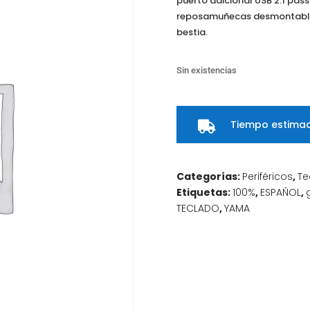
puerto adicional USB 2.1 pas
reposamuñecas desmontable
bestia.
Sin existencias
Tiempo estimad

Categorías:
Periféricos
,
Te
Etiquetas:
100%
,
ESPAÑOL
,
TECLADO
,
YAMA