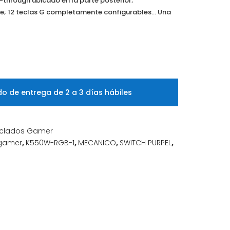
s-through ubicado en la parte posterior;
; 12 teclas G completamente configurables… Una
o de entrega de 2 a 3 días hábiles
clados Gamer
gamer
,
K550W-RGB-1
,
MECANICO
,
SWITCH PURPEL
,