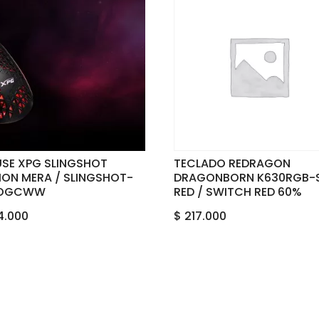
SE XPG SLINGSHOT
TECLADO REDRAGON
TION MERA / SLINGSHOT-
DRAGONBORN K630RGB-
/OGCWW
RED / SWITCH RED 60%
4.000
$
217.000