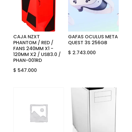
CAJA NZXT
GAFAS OCULUS META
PHANTOM / RED /
QUEST 3S 256GB
FANS 240M‎M X1 ‎-
$
2.743.000
‎120MM ‎X2‎ ‎/ ‎USB‎3.0 ‎/
‎‎‎PHAN-001RD
$
547.000