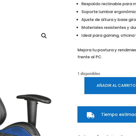
Respaldo reclinable para 
Soporte lumbar ergonómi
Ajuste de altura y base gir
Materiales resistentes y d
Ideal para gaming, oficina 
Mejora tu postura y rendimie
frente al PC.
1 disponibles
AÑADIR AL CARRITO
Silla
Gamer
Trust
GXT
Tiempo estimad

707B
Resto
Negra