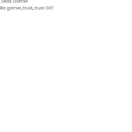
,
Sillas Gamer
illa gamer
,
trust
,
trust GXT