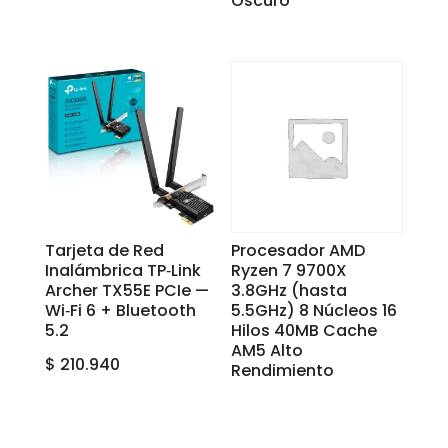
Oscuro
Tarjeta de Red
Procesador AMD
Inalámbrica TP‑Link
Ryzen 7 9700X
Archer TX55E PCIe —
3.8GHz (hasta
Wi‑Fi 6 + Bluetooth
5.5GHz) 8 Núcleos 16
5.2
Hilos 40MB Cache
AM5 Alto
$
210.940
Rendimiento