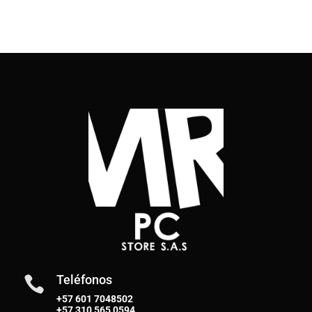
Teléfonos

+57 601 7048502
+57
310 565 0594