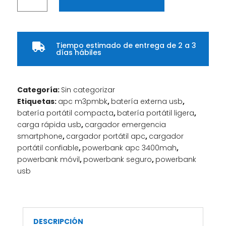
Mobile
3400mAh
–
Tiempo estimado de entrega de 2 a 3
M3PMBK

días hábiles
cantidad
Categoría:
Sin categorizar
Etiquetas:
apc m3pmbk
,
batería externa usb
,
batería portátil compacta
,
batería portátil ligera
,
carga rápida usb
,
cargador emergencia
smartphone
,
cargador portátil apc
,
cargador
portátil confiable
,
powerbank apc 3400mah
,
powerbank móvil
,
powerbank seguro
,
powerbank
usb
DESCRIPCIÓN