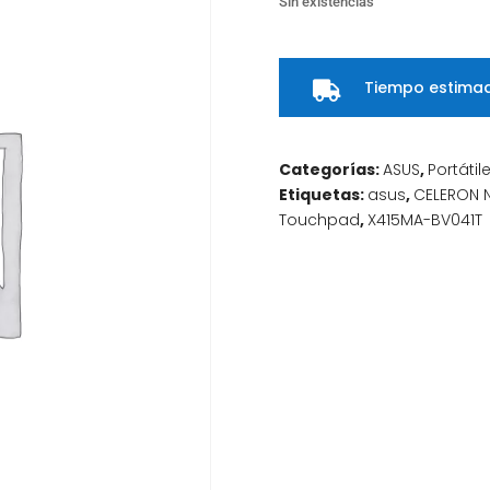
Sin existencias
Tiempo estimad

Categorías:
ASUS
,
Portátil
Etiquetas:
asus
,
CELERON 
Touchpad
,
X415MA-BV041T