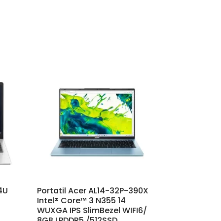
34U
Portatil Acer AL14-32P-390X
Intel® Core™ 3 N355 14
WUXGA IPS SlimBezel WIFI6/
8GB LPDDR5 /512SSD