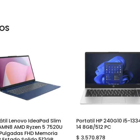
OS
átil Lenovo IdeaPad Slim
Portatil HP 240G10 i5-13
5AMN8 AMD Ryzen 5 7520U
14 8GB/512 PC
6 Pulgadas FHD Memoria
$
3.570.878
 Estado Solido 512GB