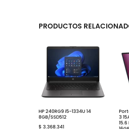
PRODUCTOS RELACIONAD
HP 240RG9 i5-1334U 14
Port
8GB/SSD512
3 1
15.
$
3.368.341
16GB