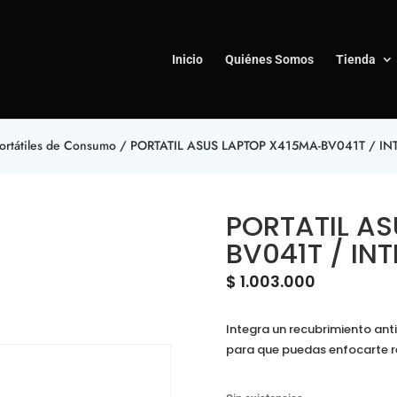
Inicio
Quiénes Somos
Tienda
ortátiles de Consumo
/ PORTATIL ASUS LAPTOP X415MA-BV041T / I
PORTATIL A
BV041T / IN
$
1.003.000
Integra un recubrimiento
anti
para que puedas enfocarte re