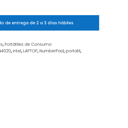
o de entrega de 2 a 3 días hábiles
es
,
Portátiles de Consumo
N4020
,
intel
,
LAPTOP
,
NumberPad
,
portatil
,