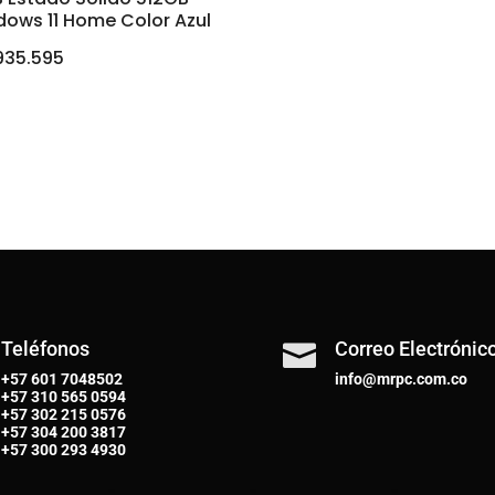
dows 11 Home Color Azul
935.595
Teléfonos
Correo Electrónic

+57 601 7048502
info@mrpc.com.co
+57
310 565 0594
+57
302 215 0576
+57
304 200 3817
+57
300 293 4930