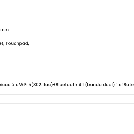
5 mm
et, Touchpad,
ión: WiFi 5(802.11ac)+Bluetooth 4.1 (banda dual) 1 x 1Baterí