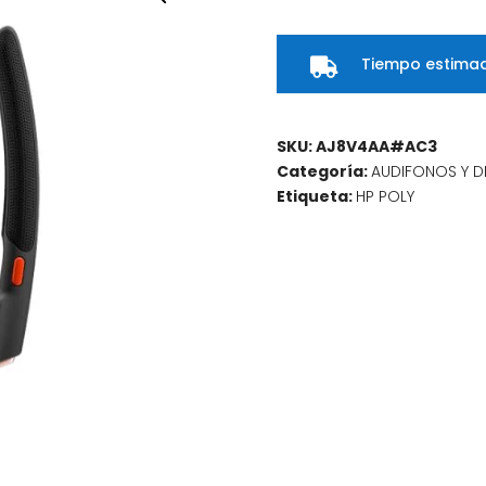
50-
M
Tiempo estimad
Headset

UC
No
localization
SKU:
AJ8V4AA#AC3
cantidad
Categoría:
AUDIFONOS Y D
Etiqueta:
HP POLY