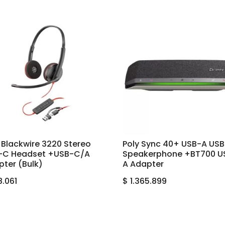
 Blackwire 3220 Stereo
Poly Sync 40+ USB-A US
-C Headset +USB-C/A
Speakerphone +BT700 U
ter (Bulk)
A Adapter
8.061
$
1.365.899