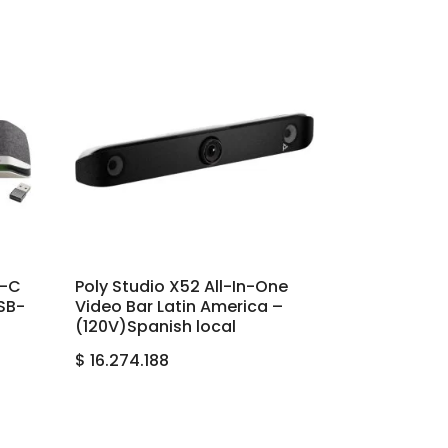
B-C
Poly Studio X52 All-In-One
SB-
Video Bar Latin America –
(120V)Spanish local
$
16.274.188