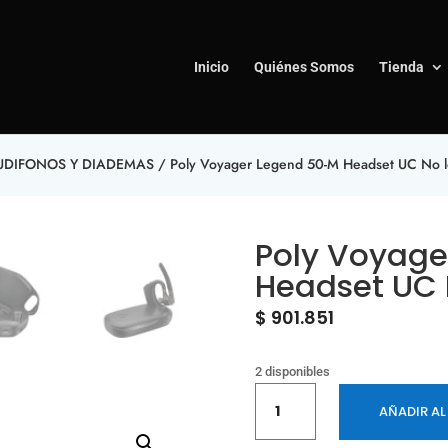
Inicio
Quiénes Somos
Tienda
UDIFONOS Y DIADEMAS
/ Poly Voyager Legend 50-M Headset UC No lo
Poly Voyage
Headset UC 
$
901.851
2 disponibles
Poly
AÑADIR AL
Voyager
Legend