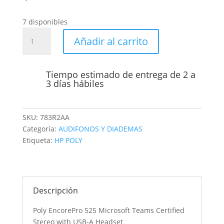
7 disponibles
Poly
Añadir al carrito
EncorePro
525
Microsoft
Tiempo estimado de entrega de 2 a
Teams
3 días hábiles
Certified
Stereo
with
SKU:
783R2AA
USB-
Categoría:
AUDIFONOS Y DIADEMAS
A
Etiqueta:
HP POLY
Headset
cantidad
Descripción
Poly EncorePro 525 Microsoft Teams Certified
Stereo with USB-A Headset