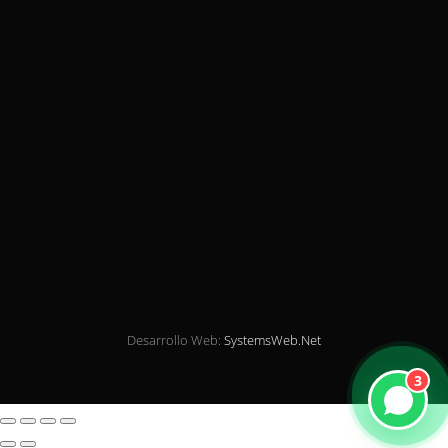
Desarrollo Web:
SystemsWeb.Net
3