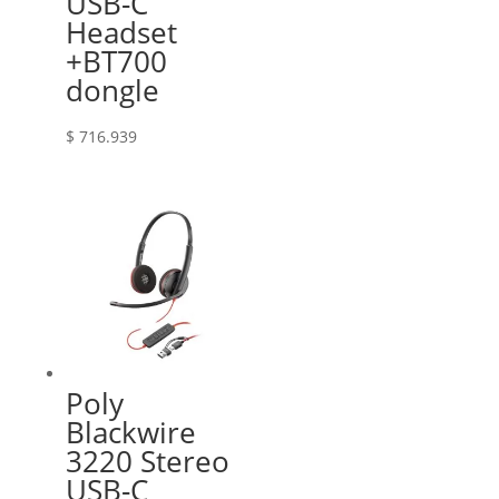
USB-C
Headset
+BT700
dongle
$
716.939
Poly
Blackwire
3220 Stereo
USB-C