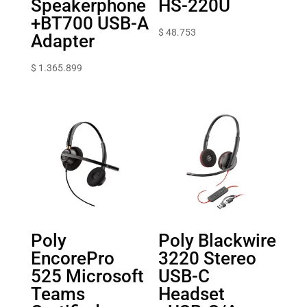
Speakerphone
HS-220U
+BT700 USB-A
$
48.753
Adapter
$
1.365.899
Poly
Poly Blackwire
EncorePro
3220 Stereo
525 Microsoft
USB-C
Teams
Headset