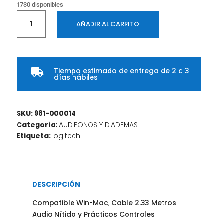
1730 disponibles
Diadema
AÑADIR AL CARRITO
LOGITECH
H390
Usb
Estéreo
Tiempo estimado de entrega de 2 a 3
Digital

días hábiles
COLOR
Negro
cantidad
SKU:
981-000014
Categoría:
AUDIFONOS Y DIADEMAS
Etiqueta:
logitech
DESCRIPCIÓN
Compatible Win-Mac, Cable 2.33 Metros
Audio Nítido y Prácticos Controles