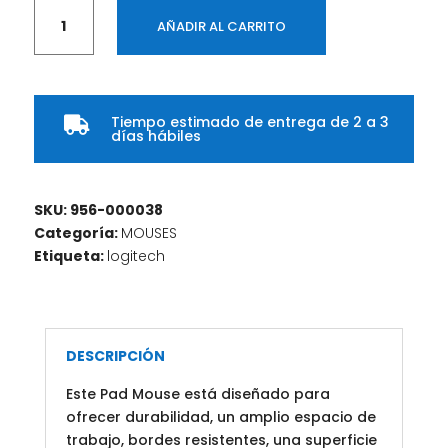
Pad
AÑADIR AL CARRITO
Mouse
LOGITECH
200x230
mm
Tiempo estimado de entrega de 2 a 3
COLOR

días hábiles
Azul
cantidad
SKU:
956-000038
Categoría:
MOUSES
Etiqueta:
logitech
DESCRIPCIÓN
Este Pad Mouse está diseñado para
ofrecer durabilidad, un amplio espacio de
trabajo, bordes resistentes, una superficie