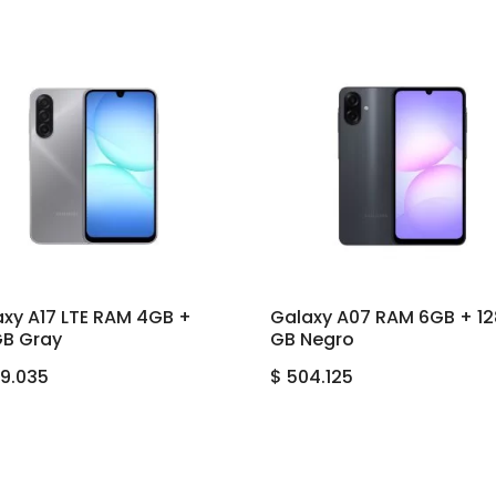
axy A17 LTE RAM 4GB +
Galaxy A07 RAM 6GB + 12
GB Gray
GB Negro
9.035
$
504.125