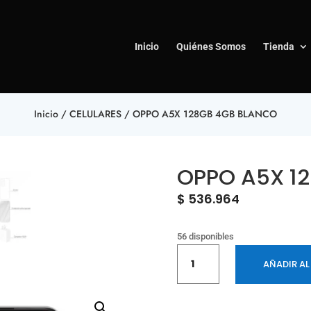
Inicio
Quiénes Somos
Tienda
Inicio
/
CELULARES
/ OPPO A5X 128GB 4GB BLANCO
OPPO A5X 1
$
536.964
56 disponibles
OPPO
AÑADIR AL
A5X
128GB
4GB