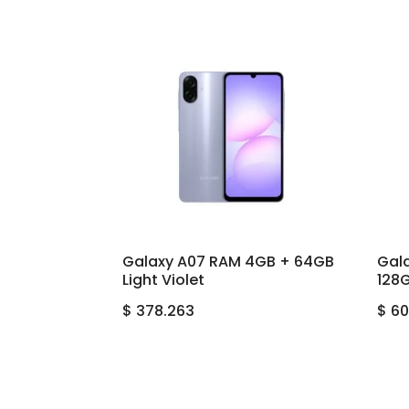
Galaxy A07 RAM 4GB + 64GB
Gal
Light Violet
128
$
378.263
$
60