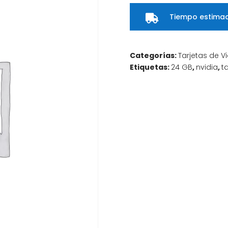
Tiempo estimad

Categorías:
Tarjetas de V
Etiquetas:
24 GB
,
nvidia
,
t