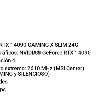
e RTX™ 4090 GAMING X SLIM 24G
gráficos: NVIDIA® GeForce RTX™ 4090
ación 4
to extremo: 2610 MHz (MSI Center)
MING y SILENCIOSO)
des
bps