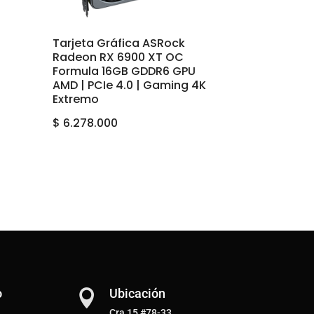
Tarjeta Gráfica ASRock
Radeon RX 6900 XT OC
Formula 16GB GDDR6 GPU
AMD | PCIe 4.0 | Gaming 4K
Extremo
$
6.278.000
o
Ubicación

Cra 15 #78-33,