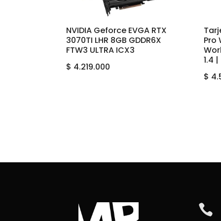
NVIDIA Geforce EVGA RTX
Tar
3070TI LHR 8GB GDDR6X
Pro
FTW3 ULTRA ICX3
Work
1.4 
$
4.219.000
$
4.
