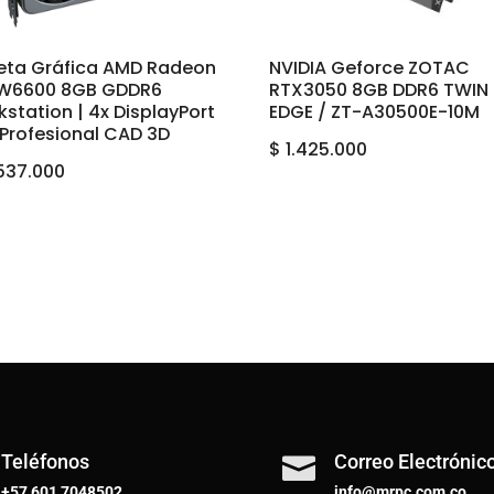
jeta Gráfica AMD Radeon
NVIDIA Geforce ZOTAC
 W6600 8GB GDDR6
RTX3050 8GB DDR6 TWIN
station | 4x DisplayPort
EDGE / ZT-A30500E-10M
| Profesional CAD 3D
$
1.425.000
537.000
Teléfonos
Correo Electrónic

+57 601 7048502
info@mrpc.com.co