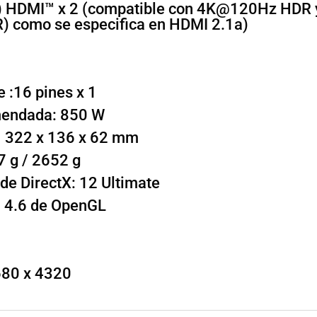
.4a) HDMI™ x 2 (compatible con 4K@120Hz HD
R) como se especifica en HDMI 2.1a)
 :16 pines x 1
mendada: 850 W
: 322 x 136 x 62 mm
7 g / 2652 g
 de DirectX: 12 Ultimate
: 4.6 de OpenGL
680 x 4320