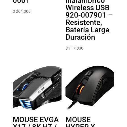
0001
Inalámbrico
Wireless USB
$
264.000
920-007901 –
Resistente,
Batería Larga
Duración
$
117.000
MOUSE EVGA
MOUSE
X17 / 8K HZ /
HYPER X