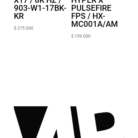
903-W1-17BK-
PULSEFIRE
KR
FPS / HX-
MC001A/AM
$
275.000
$
159.000