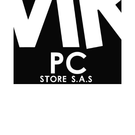
Teléfonos

+57 601 7048502
+57
310 565 0594
+57
302 215 0576
+57
304 200 3817
+57
300 293 4930