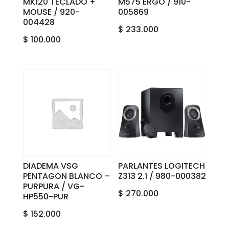
MK120 TECLADO +
M575 ERGO / 910-
MOUSE / 920-
005869
004428
$
233.000
$
100.000
DIADEMA VSG
PARLANTES LOGITECH
PENTAGON BLANCO –
Z313 2.1 / 980-000382
PURPURA / VG-
$
270.000
HP550-PUR
$
152.000