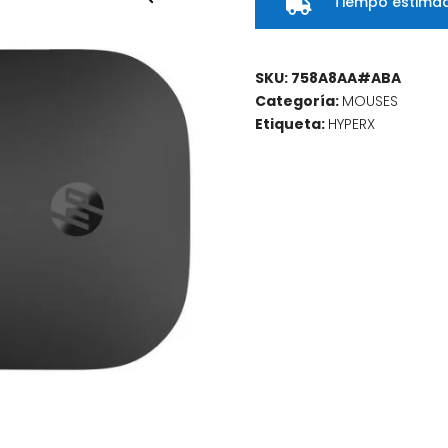
Tiempo estimad

SKU:
758A8AA#ABA
Categoría:
MOUSES
Etiqueta:
HYPERX