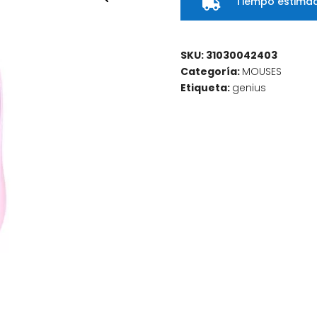
Tiempo estimad

SKU:
31030042403
Categoría:
MOUSES
Etiqueta:
genius