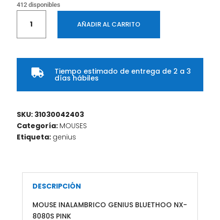
412 disponibles
mOUSE
AÑADIR AL CARRITO
INALAMBRICO
GENIUS
BLUETHOO
NX-
Tiempo estimado de entrega de 2 a 3
8080S

días hábiles
PINK
cantidad
SKU:
31030042403
Categoría:
MOUSES
Etiqueta:
genius
DESCRIPCIÓN
MOUSE INALAMBRICO GENIUS BLUETHOO NX-
8080S PINK