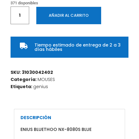
371 disponibles
MOUSE
AÑADIR AL CARRITO
INALAMBRICO
GENIUS
BLUETHOO
NX-
Tiempo estimado de entrega de 2 a 3
8080S

días hábiles
BLUE
cantidad
SKU:
31030042402
Categoría:
MOUSES
Etiqueta:
genius
DESCRIPCIÓN
ENIUS BLUETHOO NX-8080S BLUE