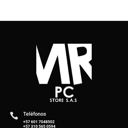
Teléfonos

+57 601 7048502
+57
310 565 0594