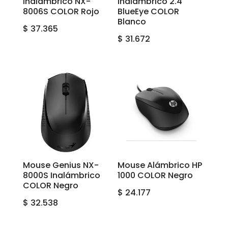
Inalambrico NX-
Inalámbrico 2.4
8006S COLOR Rojo
BlueEye COLOR
Blanco
$
37.365
$
31.672
Mouse Genius NX-
Mouse Alámbrico HP
8000S Inalámbrico
1000 COLOR Negro
COLOR Negro
$
24.177
$
32.538