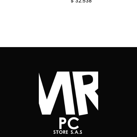
$
32.538