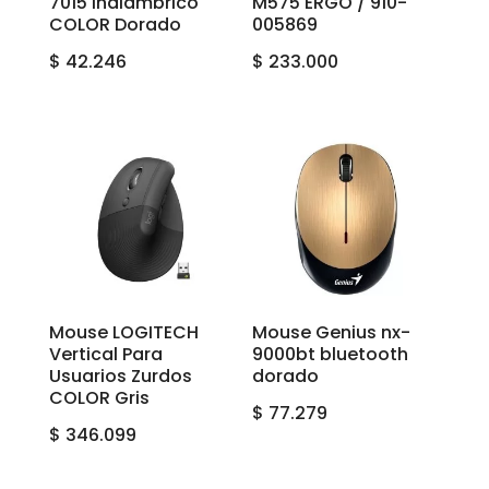
7015 Inalámbrico
M575 ERGO / 910-
COLOR Dorado
005869
$
42.246
$
233.000
Mouse LOGITECH
Mouse Genius nx-
Vertical Para
9000bt bluetooth
Usuarios Zurdos
dorado
COLOR Gris
$
77.279
$
346.099