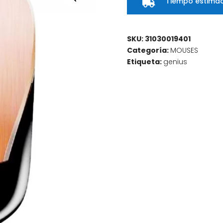
Tiempo estimad

SKU:
31030019401
Categoría:
MOUSES
Etiqueta:
genius