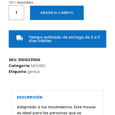
1011 disponibles
Mouse
AÑADIR AL CARRITO
GENIUS
DX-
150X
USB
Tiempo estimado de entrega de 2 a 3
Alambrico

días hábiles
COLOR
Negro
cantidad
SKU:
31010231100
Categoría:
MOUSES
Etiqueta:
genius
DESCRIPCIÓN
Adaptado a tus movimientos. Este mouse
es ideal para las personas que se