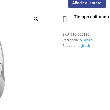
Añadir al carrito
MOUSE
G502
Tiempo estimado d
X

NEGRO
cantidad
SKU:
910-006136
Categoría:
MOUSES
Etiqueta:
logitech