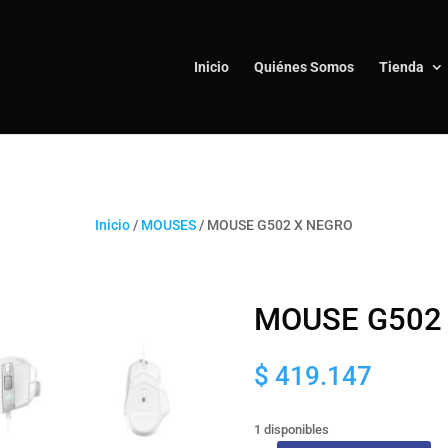
Inicio
Quiénes Somos
Tienda
Inicio
/
MOUSES
/ MOUSE G502 X NEGRO
MOUSE G502
$
419.147
1 disponibles