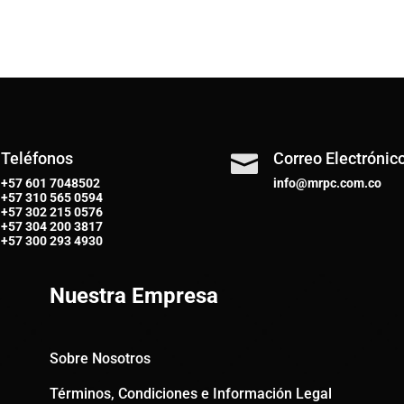
Teléfonos
Correo Electrónic

+57 601 7048502
info@mrpc.com.co
+57
310 565 0594
+57
302 215 0576
+57
304 200 3817
+57
300 293 4930
Nuestra Empresa
Sobre Nosotros
Términos, Condiciones e Información Legal