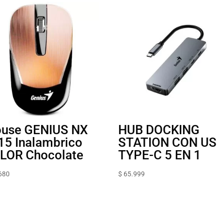
use GENIUS NX
HUB DOCKING
15 Inalambrico
STATION CON U
LOR Chocolate
TYPE-C 5 EN 1
680
$
65.999