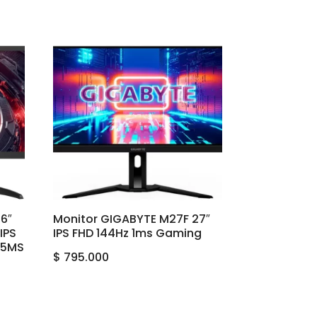
6″
Monitor GIGABYTE M27F 27″
IPS
IPS FHD 144Hz 1ms Gaming
Z 5MS
$
795.000