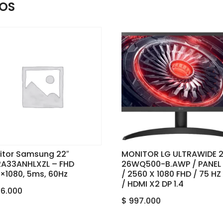
OS
itor Samsung 22″
MONITOR LG ULTRAWIDE 2
2A33ANHLXZL – FHD
26WQ500-B.AWP / PANEL 
×1080, 5ms, 60Hz
/ 2560 X 1080 FHD / 75 H
/ HDMI X2 DP 1.4
6.000
$
997.000