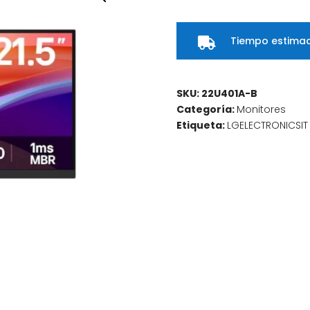
B
FULL
Tiempo estimad
HD

1920
x
1080
SKU:
22U401A-B
cantidad
Categoría:
Monitores
Etiqueta:
LGELECTRONICSIT