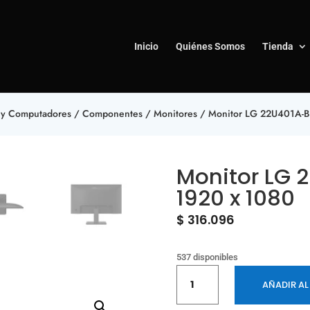
Inicio
Quiénes Somos
Tienda
y Computadores
/
Componentes
/
Monitores
/ Monitor LG 22U401A-B
Monitor LG 
1920 x 1080
$
316.096
537 disponibles
Monitor
AÑADIR AL
LG
22U401A-