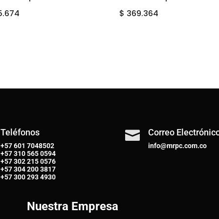
5.674
$
369.364
Teléfonos
Correo Electrónic

+57 601 7048502
info@mrpc.com.co
+57
310 565 0594
+57
302 215 0576
+57
304 200 3817
+57
300 293 4930
Nuestra Empresa