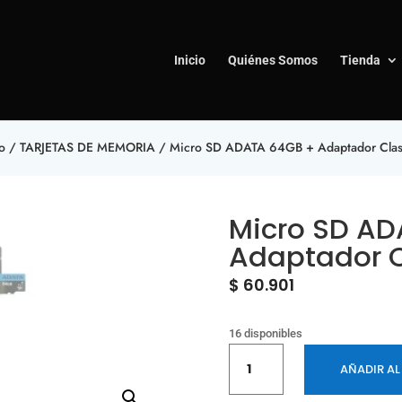
Inicio
Quiénes Somos
Tienda
io
/
TARJETAS DE MEMORIA
/ Micro SD ADATA 64GB + Adaptador Cla
Micro SD A
Adaptador C
$
60.901
16 disponibles
Micro
AÑADIR AL
SD
ADATA