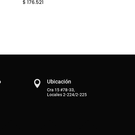
$
176.521
o
Ubicación

Cra 15 #78-33,
Locales 2-224/2-225