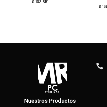
$
103.851
$
16

Nuestros Productos