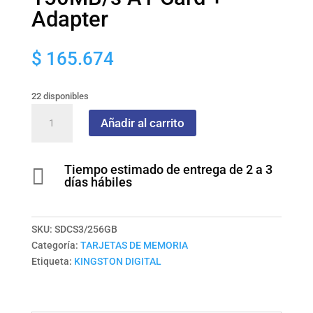
Adapter
$
165.674
22 disponibles
MicroSD
Añadir al carrito
256GB
Canvas
Select
Tiempo estimado de entrega de 2 a 3

Plus
días hábiles
Gen3
150MB/s
A1
SKU:
SDCS3/256GB
Card
Categoría:
TARJETAS DE MEMORIA
+
Etiqueta:
KINGSTON DIGITAL
Adapter
cantidad