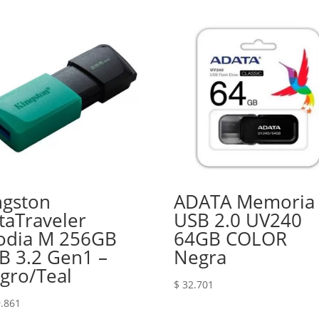
ngston
ADATA Memoria
taTraveler
USB 2.0 UV240
odia M 256GB
64GB COLOR
B 3.2 Gen1 –
Negra
gro/Teal
$
32.701
.861