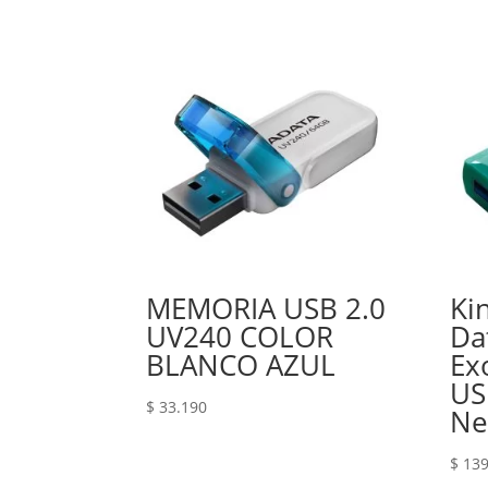
MEMORIA USB 2.0
Ki
UV240 COLOR
Da
BLANCO AZUL
Ex
US
$
33.190
Ne
$
139