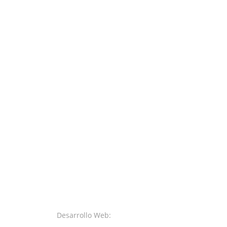
Nuestra Empresa
Sobre Nosotros
Términos, Condiciones e Información Legal
Desarrollo Web:
SystemsWeb.Net