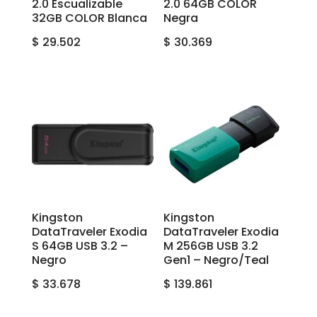
2.0 Escualizable
2.0 64GB COLOR
32GB COLOR Blanca
Negra
$
29.502
$
30.369
Kingston
Kingston
DataTraveler Exodia
DataTraveler Exodia
S 64GB USB 3.2 –
M 256GB USB 3.2
Negro
Gen1 – Negro/Teal
$
33.678
$
139.861