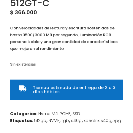
512GT-C
$
366.000
Con velocidades de lectura y escritura sostenidas de
hasta 3500/3000 MB por segundo, iluminación RGB
personalizable y una gran cantidad de características
que mejoran el rendimiento
Sin existencias
Tiempo estimado de entrega de 2 a 3

días hábiles
Categorías:
Nvme M.2 PCI-E
,
SSD
Etiquetas:
512gb
,
NVME
,
rgb
,
s40g
,
xpectrix s40g
,
xpg