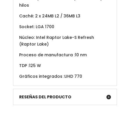
hilos
Caché: 2 x 24MB L2 / 36MB L3
Socket: LGA 1700
Núcleo: Intel Raptor Lake-S Refresh
(Raptor Lake)
Proceso de manufactura :10 nm
TDP :125 W
Gráficos integrados :UHD 770
RESEÑAS DEL PRODUCTO