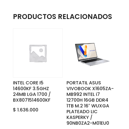
PRODUCTOS RELACIONADOS
INTEL CORE I5
PORTATIL ASUS
14600KF 3.5GHZ
VIVOBOOK X1605ZA-
24MB LGA 1700 /
MB992 INTEL i7
BX8071514600KF
12700H 16GB DDR4
1TB M.2 16″ WUXGA
$
1.636.000
PLATEADO LIC
KASPERKY /
90NB0ZA2-M01EU0