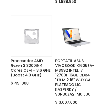
$
1.888.950
Procesador AMD
PORTATIL ASUS
Ryzen 3 3200G 4
VIVOBOOK X1605ZA-
Cores OEM – 3.6 GHz
MB992 INTEL i7
(Boost 4.0 GHz)
12700H 16GB DDR4
1TB M.2 16″ WUXGA
$
491.000
PLATEADO LIC
KASPERKY /
90NB0ZA2-M01EU0
$
3.007.000