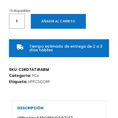
15 disponibles
HP
AÑADIR AL CARRITO
ProOne
440
G9P
AiO
Tiempo estimado de entrega de 2 a 3
24

días hábiles
i7-
14700/16GB/512GB
SDD/Win
SKU:
C2RD7AT#ABM
11
Categoría:
PCs
Pro/2x2/Vpro
Etiqueta:
HPPCSCORP
Ess/1-
1-
1
cantidad
DESCRIPCIÓN