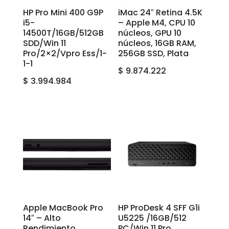
HP Pro Mini 400 G9P
iMac 24″ Retina 4.5K
i5-
– Apple M4, CPU 10
14500T/16GB/512GB
núcleos, GPU 10
SDD/Win 11
núcleos, 16GB RAM,
Pro/2×2/Vpro Ess/1-
256GB SSD, Plata
1-1
$
9.874.222
$
3.994.984
Apple MacBook Pro
HP ProDesk 4 SFF G1i
14″ – Alto
U5225 /16GB/512
Rendimiento
PC/Win 11 Pro