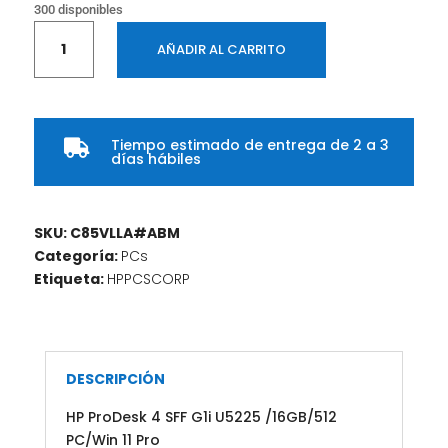
300 disponibles
HP
AÑADIR AL CARRITO
ProDesk
4
SFF
G1i
Tiempo estimado de entrega de 2 a 3
U5225

días hábiles
/16GB/512
PC/Win
11
SKU:
C85VLLA#ABM
Pro
Categoría:
PCs
cantidad
Etiqueta:
HPPCSCORP
DESCRIPCIÓN
HP ProDesk 4 SFF G1i U5225 /16GB/512
PC/Win 11 Pro