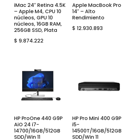
iMac 24″ Retina 4.5K
Apple MacBook Pro
– Apple M4, CPU 10
14″ – Alto
núcleos, GPU 10
Rendimiento
núcleos, 16GB RAM,
$
12.930.893
256GB SSD, Plata
$
9.874.222
HP ProOne 440 G9P
HP Pro Mini 400 G9P
AiO 24 i7-
i5-
14700/16GB/512GB
14500T/16GB/512GB
SDD/Win 11
SDD/Win 11