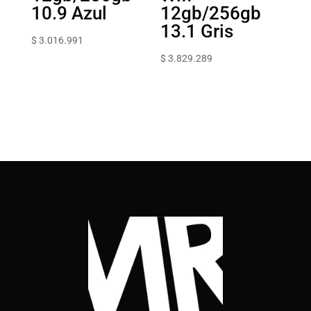
10.9 Azul
12gb/256gb
13.1 Gris
$
3.016.991
$
3.829.289