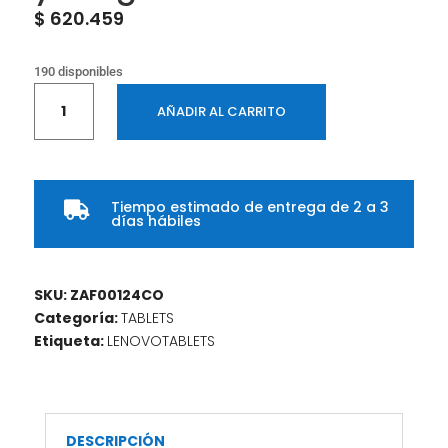
$
620.459
190 disponibles
Tablet
AÑADIR AL CARRITO
Lenovo
TAB
ONE
TB305FU
Tiempo estimado de entrega de 2 a 3
8,7”

días hábiles
WiFi
4GB
RAM
SKU:
ZAF00124CO
128GB
Categoría:
TABLETS
–
Etiqueta:
LENOVOTABLETS
Color
Verde
con
Estuche
Folio
DESCRIPCIÓN