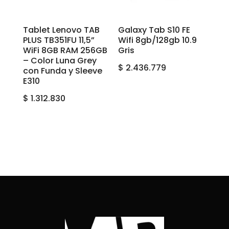
Tablet Lenovo TAB
Galaxy Tab S10 FE
PLUS TB351FU 11,5”
Wifi 8gb/128gb 10.9
WiFi 8GB RAM 256GB
Gris
– Color Luna Grey
$
2.436.779
con Funda y Sleeve
E310
$
1.312.830