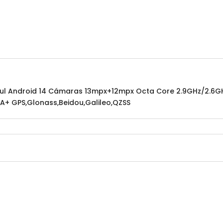
Azul Android 14 Cámaras 13mpx+12mpx Octa Core 2.9GHz/2.6GH
A+ GPS,Glonass,Beidou,Galileo,QZSS