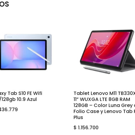
OS
xy Tab S10 FE Wifi
Tablet Lenovo M11 TB330
128gb 10.9 Azul
11” WUXGA LTE 8GB RAM
128GB – Color Luna Grey
436.779
Folio Case y Lenovo Tab 
Plus
$
1.156.700