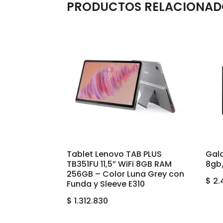
PRODUCTOS RELACIONAD
Tablet Lenovo TAB PLUS
Gala
TB351FU 11,5” WiFi 8GB RAM
8gb/
256GB – Color Luna Grey con
$
2.
Funda y Sleeve E310
$
1.312.830