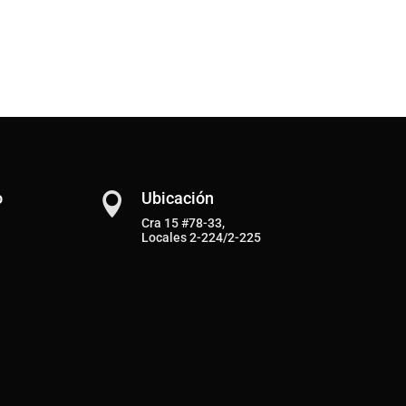
o
Ubicación

Cra 15 #78-33,
Locales 2-224/2-225