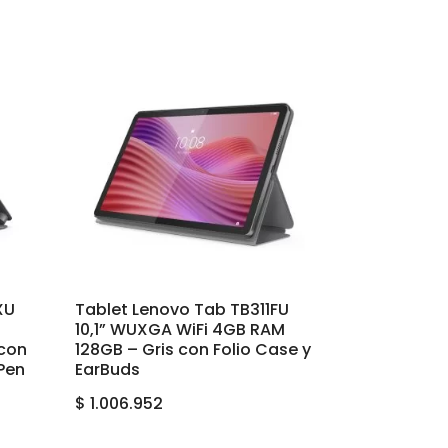
XU
Tablet Lenovo Tab TB311FU
10,1” WUXGA WiFi 4GB RAM
 con
128GB – Gris con Folio Case y
Pen
EarBuds
$
1.006.952