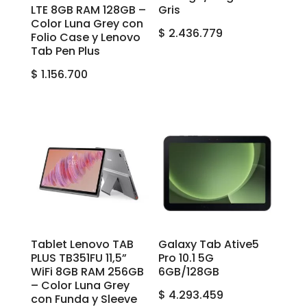
LTE 8GB RAM 128GB –
Gris
Color Luna Grey con
$
2.436.779
Folio Case y Lenovo
Tab Pen Plus
$
1.156.700
Tablet Lenovo TAB
Galaxy Tab Ative5
PLUS TB351FU 11,5”
Pro 10.1 5G
WiFi 8GB RAM 256GB
6GB/128GB
– Color Luna Grey
$
4.293.459
con Funda y Sleeve