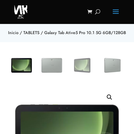
Inicio
/
TABLETS
/ Galaxy Tab Ative5 Pro 10.1 5G 6GB/128GB