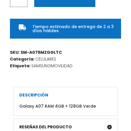
A07
RAM
4GB
+
Tiempo estimado de entrega de 2 a 3
128GB

días hábiles
Verde
cantidad
SKU:
SM-A075MZGGLTC
Categoría:
CELULARES
Etiqueta:
SAMSUNGMOVILIDAD
DESCRIPCIÓN
Galaxy A07 RAM 4GB + 128GB Verde
RESEÑAS DEL PRODUCTO